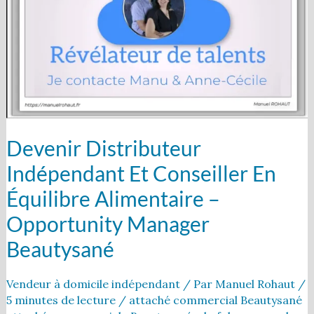
et
conseiller
en
équilibre
alimentaire
–
Opportunity
manager
Beautysané
Devenir Distributeur
Indépendant Et Conseiller En
Équilibre Alimentaire –
Opportunity Manager
Beautysané
Vendeur à domicile indépendant
/ Par
Manuel Rohaut
/
5 minutes de lecture
/
attaché commercial Beautysané