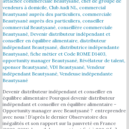
attachée commerciale Beautysané
,
chef de groupe de
vendeurs à domicile
,
Club Audi NL
,
commercial
Beautysané auprès des particuliers
,
commerciale
Beautysané auprès des particuliers
,
conseiller
commercial Beautysané
,
conseillère commerciale
Beautysané
,
Devenir distributeur indépendant et
conseiller en équilibre alimentaire
,
distributeur
indépendant Beautysané
,
distributrice indépendante
Beautysané
,
fiche métier et Code ROME D1403
,
opportunity manager Beautysané
,
Révélateur de talent
,
sponsor Beautysané
,
VDI Beautysané
,
Vendeur
indépendant Beautysané
,
Vendeuse indépendante
Beautysané
Devenir distributeur indépendant et conseiller en
équilibre alimentaire Pourquoi devenir distributeur
indépendant et conseiller en équilibre alimentaire –
Opportunity manager avec Beautysané ? entreprendre
avec nous ! D’après le dernier Observatoire des
inégalités et son rapport sur la pauvreté en France