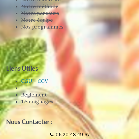
Notre méthode
Notre parcours
Notre équipe
Nos programmes
Liens Utiles
CGU
–
CGV
Règlement
Témoignages
Nous Contacter :
📞 06 20 48 49 67