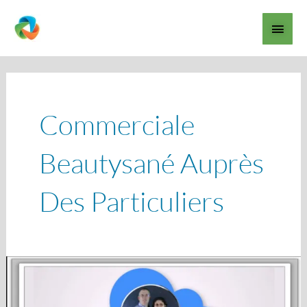
Aller
Men
au
contenu
princ
Commerciale
Beautysané Auprès
Des Particuliers
Devenir
distributeur
indépendant