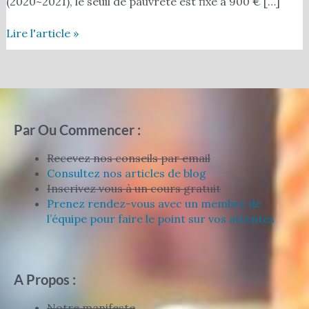
(2020~2021), le seuil de pauvreté est fixé à 900 € […]
Lire l'article »
Par Ou Commencer :
Recevez nos conseils par email
Consultez nos articles de blog
Inscrivez vous à un cours gratuit
Prenez rendez-vous avec un membre de
l’équipe pour faire le point sur vos attentes
A Propos :
Notre manifeste