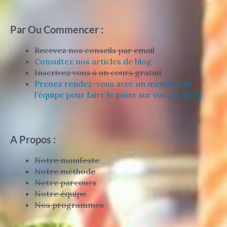
Par Ou Commencer :
Recevez nos conseils par email
Consultez nos articles de blog
Inscrivez vous à un cours gratuit
Prenez rendez-vous avec un membre de
l’équipe pour faire le point sur vos attentes
A Propos :
Notre manifeste
Notre méthode
Notre parcours
Notre équipe
Nos programmes