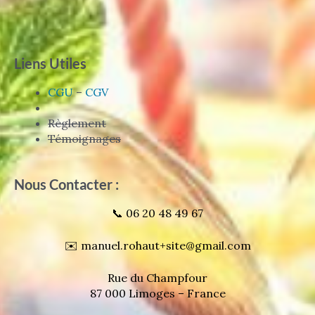
Liens Utiles
CGU
–
CGV
Règlement
Témoignages
Nous Contacter :
📞 06 20 48 49 67
✉️ manuel.rohaut+site@gmail.com
Rue du Champfour
87 000 Limoges – France