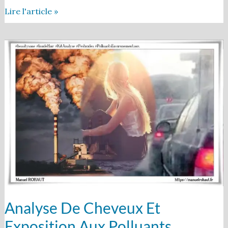
Lire l'article »
Analyse
de
cheveux
et
exposition
aux
polluants
environnementaux
Analyse De Cheveux Et
Exposition Aux Polluants