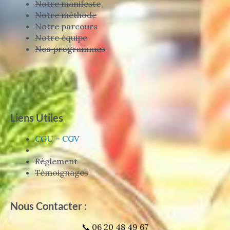
Notre manifeste
Notre méthode
Notre parcours
Notre équipe
Nos programmes
Liens Utiles
CGU
–
CGV
Règlement
Témoignages
Nous Contacter :
📞 06 20 48 49 67