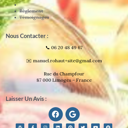
Règlement
Témoignages
Nous Contacter :
📞 06 20 48 49 67
✉️ manuel.rohaut+site@gmail.com
Rue du Champfour
87 000 Limoges – France
Laisser Un Avis :
F
G
a
o
c
o
W
F
I
L
P
T
Y
P