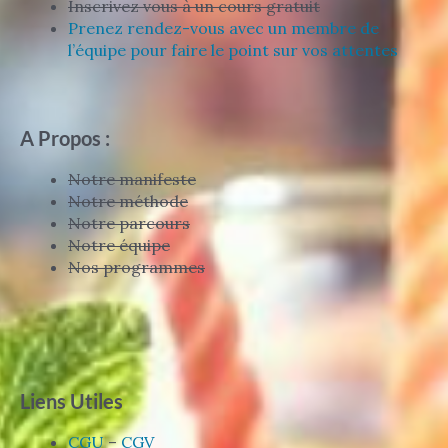
Inscrivez vous à un cours gratuit
Prenez rendez-vous avec un membre de
l’équipe pour faire le point sur vos attentes
A Propos :
Notre manifeste
Notre méthode
Notre parcours
Notre équipe
Nos programmes
Liens Utiles
CGU
–
CGV