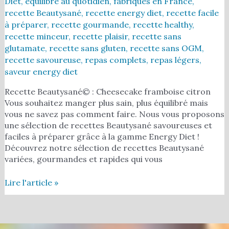
Diet
,
équilibre au quotidien
,
fabriqués en France
,
recette Beautysané
,
recette energy diet
,
recette facile
à préparer
,
recette gourmande
,
recette healthy
,
recette minceur
,
recette plaisir
,
recette sans
glutamate
,
recette sans gluten
,
recette sans OGM
,
recette savoureuse
,
repas complets
,
repas légers
,
saveur energy diet
Recette Beautysané© : Cheesecake framboise citron
Vous souhaitez manger plus sain, plus équilibré mais
vous ne savez pas comment faire. Nous vous proposons
une sélection de recettes Beautysané savoureuses et
faciles à préparer grâce à la gamme Energy Diet !
Découvrez notre sélection de recettes Beautysané
variées, gourmandes et rapides qui vous
Lire l'article »