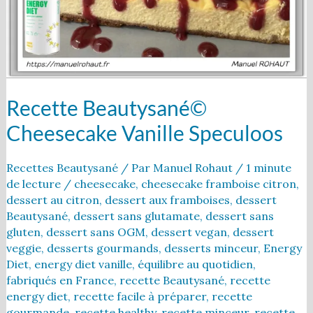
Recette Beautysané©
Cheesecake Vanille Speculoos
Recettes Beautysané
/ Par
Manuel Rohaut
/
1 minute
de lecture
/
cheesecake
,
cheesecake framboise citron
,
dessert au citron
,
dessert aux framboises
,
dessert
Beautysané
,
dessert sans glutamate
,
dessert sans
gluten
,
dessert sans OGM
,
dessert vegan
,
dessert
veggie
,
desserts gourmands
,
desserts minceur
,
Energy
Diet
,
energy diet vanille
,
équilibre au quotidien
,
fabriqués en France
,
recette Beautysané
,
recette
energy diet
,
recette facile à préparer
,
recette
gourmande
,
recette healthy
,
recette minceur
,
recette