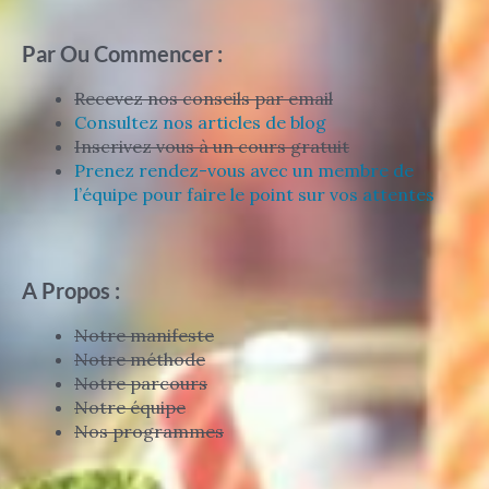
Par Ou Commencer :
Recevez nos conseils par email
Consultez nos articles de blog
Inscrivez vous à un cours gratuit
Prenez rendez-vous avec un membre de
l’équipe pour faire le point sur vos attentes
A Propos :
Notre manifeste
Notre méthode
Notre parcours
Notre équipe
Nos programmes