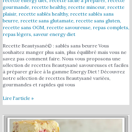
recette energy diet
,
recette facile à préparer
,
recette
gourmande
,
recette healthy
,
recette minceur
,
recette
plaisir
,
recette sablés healthy
,
recette sablés sans
beurre
,
recette sans glutamate
,
recette sans gluten
,
recette sans OGM
,
recette savoureuse
,
repas complets
,
repas légers
,
saveur energy diet
Recette Beautysané© : sablés sans beurre Vous
souhaitez manger plus sain, plus équilibré mais vous ne
savez pas comment faire. Nous vous proposons une
sélection de recettes Beautysané savoureuses et faciles
à préparer grâce à la gamme Energy Diet ! Découvrez
notre sélection de recettes Beautysané variées,
gourmandes et rapides qui vous
Lire l'article »
Recette
Beautysané©
Cheesecake