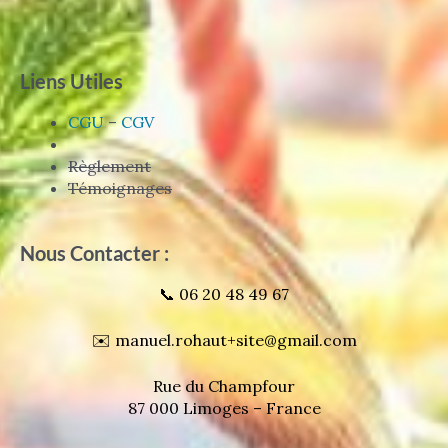
Liens Utiles
CGU
–
CGV
Règlement
Témoignages
Nous Contacter :
📞 06 20 48 49 67
✉️ manuel.rohaut+site@gmail.com
Rue du Champfour
87 000 Limoges – France