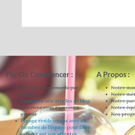
Par Ou Commencer :
A Propos :
Recevez nos conseils par
Notre man
email
Notre mé
Consultez nos articles de blog
Notre par
Inscrivez vous à un cours
Notre équ
gratuit
Nos prog
Prenez rendez-vous avec un
membre de l’équipe pour faire
le point sur vos attentes