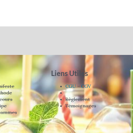
Liens Utiles
ifeste
CGU
–
CGV
thode
cours
Règlement
ipe
Témoignages
rammes