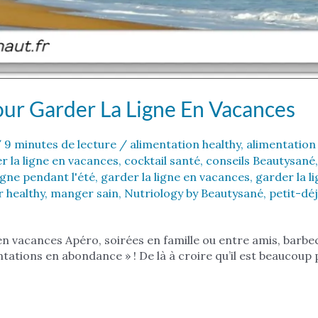
ur Garder La Ligne En Vacances
/
9 minutes de lecture
/
alimentation healthy
,
alimentation
r la ligne en vacances
,
cocktail santé
,
conseils Beautysané
igne pendant l'été
,
garder la ligne en vacances
,
garder la l
 healthy
,
manger sain
,
Nutriology by Beautysané
,
petit-dé
n vacances Apéro, soirées en famille ou entre amis, barbecu
tions en abondance » ! De là à croire qu’il est beaucoup pl