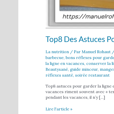
Top8 Des Astuces Po
La nutrition
/ Par
Manuel Rohaut
barbecue
,
bons réflexes pour garde
la ligne en vacances
,
conserver la l
Beautysané
,
guide minceur
,
manger
réflexes santé
,
soirée restaurant
Top8 astuces pour garder la ligne e
vacances riment souvent avec « tenta
pendant les vacances, il n’y […]
Lire l'article »