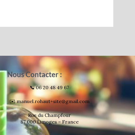
Nous Contacter :
📞 06 20 48 49 67
✉️ manuel.rohaut+site@gmail.com
Rue du Champfour
87 000 Limoges – France