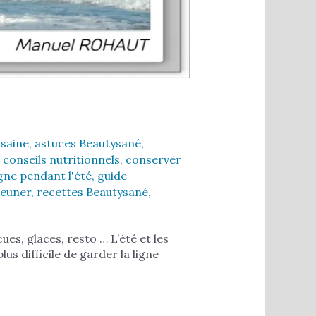
 saine
,
astuces Beautysané
,
,
conseils nutritionnels
,
conserver
igne pendant l'été
,
guide
jeuner
,
recettes Beautysané
,
es, glaces, resto … L’été et les
us difficile de garder la ligne