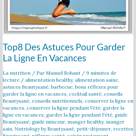
ligne
en
vacances
Top8 Des Astuces Pour Garder
La Ligne En Vacances
La nutrition
/ Par
Manuel Rohaut
/
9 minutes de
lecture
/
alimentation healthy
,
alimentation saine
,
astuces Beautysané
,
barbecue
,
bons réflexes pour
garder la ligne en vacances
,
cocktail santé
,
conseils
Beautysané
,
conseils nutritionnels
,
conserver la ligne en
vacances
,
conserver la ligne pendant l'été
,
garder la
ligne en vacances
,
garder la ligne pendant l'été
,
guide
Beautysané
,
guide minceur
,
manger healthy
,
manger
sain
,
Nutriology by Beautysané
,
petit-déjeuner
,
recettes
Beautysané
,
réflexes santé
,
soirée restaurant