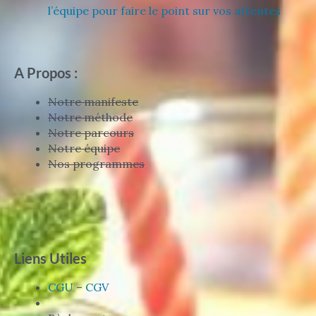
l’équipe pour faire le point sur vos attentes
A Propos :
Notre manifeste
Notre méthode
Notre parcours
Notre équipe
Nos programmes
Liens Utiles
CGU
–
CGV