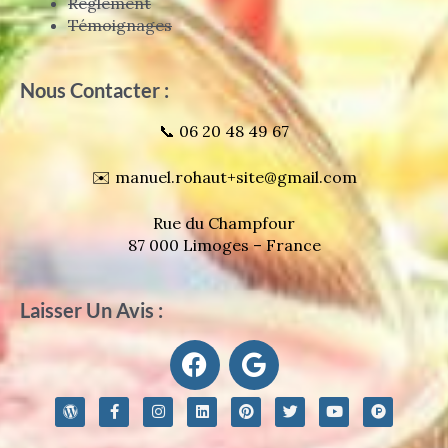
Règlement
Témoignages
Nous Contacter :
📞 06 20 48 49 67
✉️ manuel.rohaut+site@gmail.com
Rue du Champfour
87 000 Limoges – France
Laisser Un Avis :
F
G
a
o
c
o
W
F
I
L
P
T
Y
P
e
g
o
a
n
i
i
w
o
r
r
c
s
n
n
i
u
o