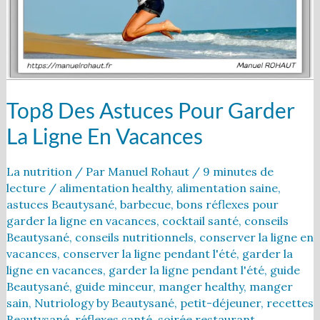
ligne
en
vacances
Top8 Des Astuces Pour Garder
La Ligne En Vacances
La nutrition
/ Par
Manuel Rohaut
/
9 minutes de
lecture
/
alimentation healthy
,
alimentation saine
,
astuces Beautysané
,
barbecue
,
bons réflexes pour
garder la ligne en vacances
,
cocktail santé
,
conseils
Beautysané
,
conseils nutritionnels
,
conserver la ligne en
vacances
,
conserver la ligne pendant l'été
,
garder la
ligne en vacances
,
garder la ligne pendant l'été
,
guide
Beautysané
,
guide minceur
,
manger healthy
,
manger
sain
,
Nutriology by Beautysané
,
petit-déjeuner
,
recettes
Beautysané
,
réflexes santé
,
soirée restaurant