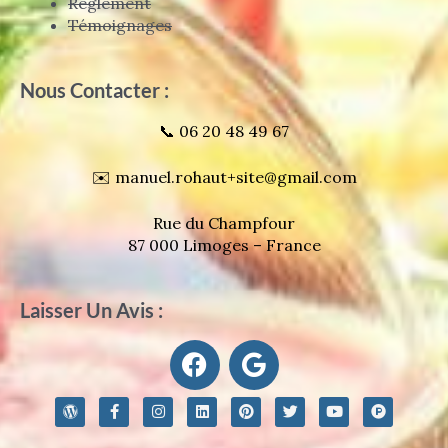
Règlement
Témoignages
Nous Contacter :
📞 06 20 48 49 67
✉️ manuel.rohaut+site@gmail.com
Rue du Champfour
87 000 Limoges – France
Laisser Un Avis :
F
G
a
o
c
o
W
F
I
L
P
T
Y
P
e
g
o
a
n
i
i
w
o
r
r
c
s
n
n
i
u
o