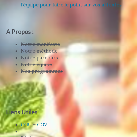
l’équipe pour faire le point sur vos attentes
A Propos :
Notre manifeste
Notre méthode
Notre parcours
Notre équipe
Nos programmes
Liens Utiles
CGU
–
CGV