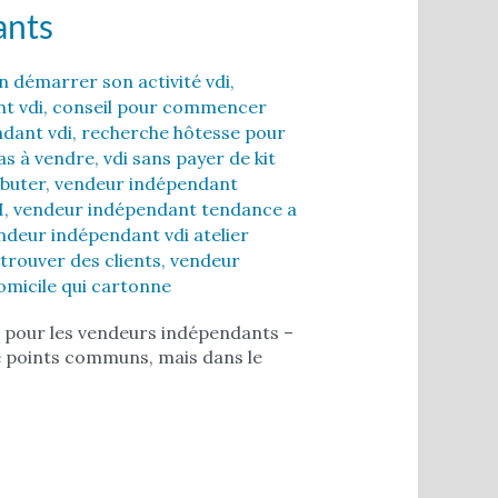
ants
 démarrer son activité vdi
,
t vdi
,
conseil pour commencer
ndant vdi
,
recherche hôtesse pour
pas à vendre
,
vdi sans payer de kit
buter
,
vendeur indépendant
I
,
vendeur indépendant tendance a
ndeur indépendant vdi atelier
rouver des clients
,
vendeur
omicile qui cartonne
ts pour les vendeurs indépendants –
de points communs, mais dans le