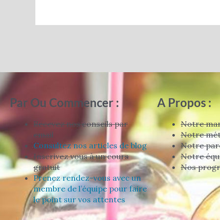
Par Ou Commencer :
A Propos :
Recevez nos conseils par
Notre man
email
Notre mé
Consultez nos articles de blog
Notre par
Inscrivez vous à un cours
Notre équ
gratuit
Nos prog
Prenez rendez-vous avec un
membre de l’équipe pour faire
le point sur vos attentes