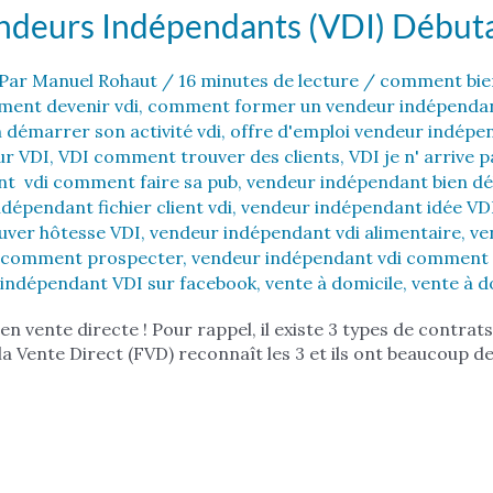
ndeurs Indépendants (VDI) Début
Par
Manuel Rohaut
/
16 minutes de lecture
/
comment bien
ent devenir vdi
,
comment former un vendeur indépendan
n démarrer son activité vdi
,
offre d'emploi vendeur indépe
ur VDI
,
VDI comment trouver des clients
,
VDI je n' arrive 
t vdi comment faire sa pub
,
vendeur indépendant bien dé
dépendant fichier client vdi
,
vendeur indépendant idée VD
uver hôtesse VDI
,
vendeur indépendant vdi alimentaire
,
ve
i comment prospecter
,
vendeur indépendant vdi comment t
indépendant VDI sur facebook
,
vente à domicile
,
vente à d
 en vente directe ! Pour rappel, il existe 3 types de contra
la Vente Direct (FVD) reconnaît les 3 et ils ont beaucoup 