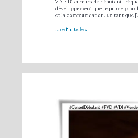
VDI : 10 erreurs de débutant fréque
développement que je prône pour le
et la communication. En tant que [
Lire l'article »
10
conseils
pour
vendeurs
indépendants
(VDI)