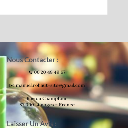
Nous Contacter :
📞 06 20 48 49 67
✉️ manuel.rohaut+site@gmail.com
Rue du Champfour
87 000 Limoges – France
Laisser Un Avis :