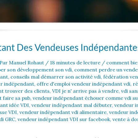
tant Des Vendeuses Indépendante
Par
Manuel Rohaut
/
18 minutes de lecture
/
comment bien 
er son développement son vdi
,
comment perdre un vendeu
ant
,
conseils mal démarrer son activité vdi
,
fédération ven
ur indépendant
,
offre d'emploi vendeur indépendant vdi
,
ré
 trouver des clients
,
VDI je n' arrive pas à vendre
,
vdi sa
faire sa pub
,
vendeur indépendant échouer comme vdi sur
ant idée VDI
,
vendeur indépendant mal débuter
,
vendeur i
sse VDI
,
vendeur indépendant vdi alimentaire
,
vendeur ind
di GRC
,
vendeur indépendant VDI sur facebook
,
vente à do