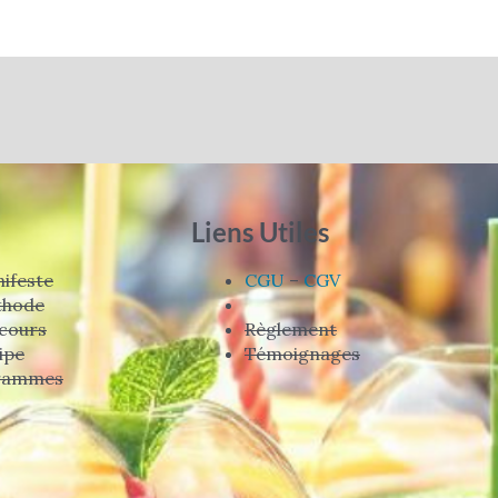
Liens Utiles
ifeste
CGU
–
CGV
thode
cours
Règlement
ipe
Témoignages
rammes