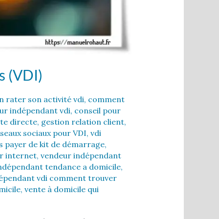
s (VDI)
rater son activité vdi
,
comment
r indépendant vdi
,
conseil pour
te directe
,
gestion relation client
,
seaux sociaux pour VDI
,
vdi
ns payer de kit de démarrage
,
 internet
,
vendeur indépendant
ndépendant tendance a domicile
,
épendant vdi comment trouver
micile
,
vente à domicile qui