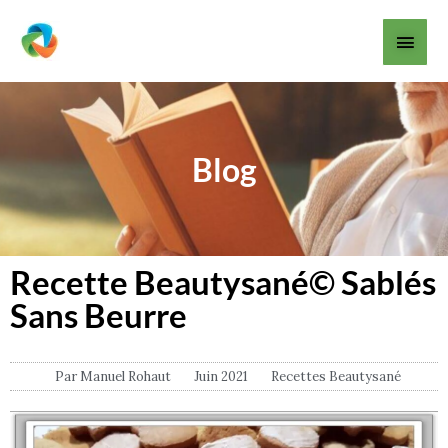
Aller
Men
au
contenu
princ
Blog
Recette Beautysané© Sablés
Sans Beurre
Par
Manuel Rohaut
Juin 2021
Recettes Beautysané