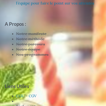
l’équipe pour faire le point sur vos attentes
A Propos :
Notre manifeste
Notre méthode
Notre parcours
Notre équipe
Nos programmes
Liens Utiles
CGU
–
CGV