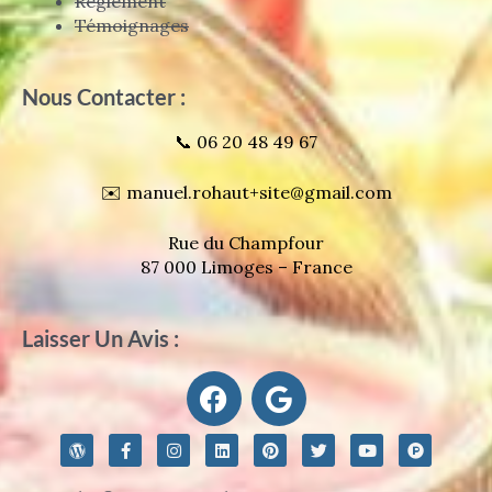
Règlement
Témoignages
Nous Contacter :
📞 06 20 48 49 67
✉️ manuel.rohaut+site@gmail.com
Rue du Champfour
87 000 Limoges – France
Laisser Un Avis :
F
G
a
o
c
o
W
F
I
L
P
T
Y
P
e
g
o
a
n
i
i
w
o
r
r
c
s
n
n
i
u
o