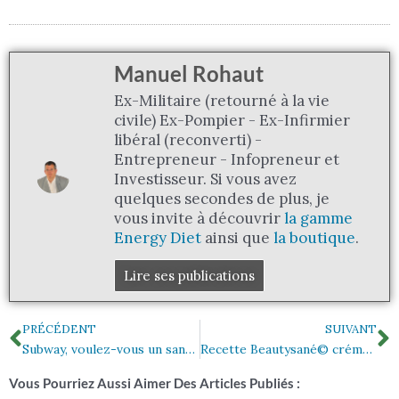
Manuel Rohaut
Ex-Militaire (retourné à la vie
civile) Ex-Pompier - Ex-Infirmier
libéral (reconverti) -
Entrepreneur - Infopreneur et
Investisseur. Si vous avez
quelques secondes de plus, je
vous invite à découvrir
la gamme
Energy Diet
ainsi que
la boutique
.
Lire ses publications
Précédent
S
PRÉCÉDENT
SUIVANT
Subway, voulez-vous un sandwich au thon, sans thon ?
Recette Beautysané© crémeux extra chocolat
Vous Pourriez Aussi Aimer Des Articles Publiés :