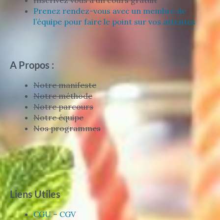
Inscrivez vous à un cours gratuit
Prenez rendez-vous avec un membre de
l’équipe pour faire le point sur vos attentes
A Propos :
Notre manifeste
Notre méthode
Notre parcours
Notre équipe
Nos programmes
Liens Utiles
CGU
–
CGV