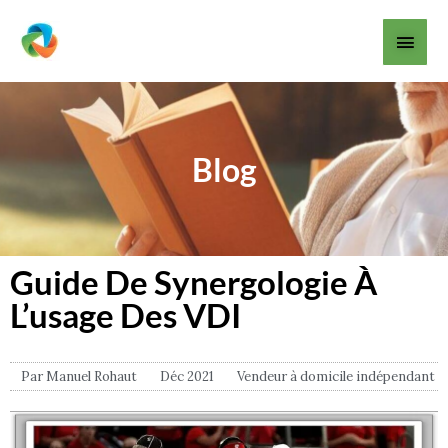
Aller
Men
au
contenu
princ
Blog
Guide De Synergologie À
L’usage Des VDI
Par
Manuel Rohaut
Déc 2021
Vendeur à domicile indépendant