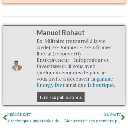
Manuel Rohaut
Ex-Militaire (retourné à la vie
civile) Ex-Pompier - Ex-Infirmier
libéral (reconverti) -
Entrepreneur - Infopreneur et
Investisseur. Si vous avez
quelques secondes de plus, je
vous invite à découvrir
la gamme
Energy Diet
ainsi que
la boutique
.
Lire ses publications
Précédent
S
PRÉCÉDENT
SUIVANT
4 techniques imparables de VDI à garder en mémoire.
Bien réussir ses premiers pas dans le marketing relationnel