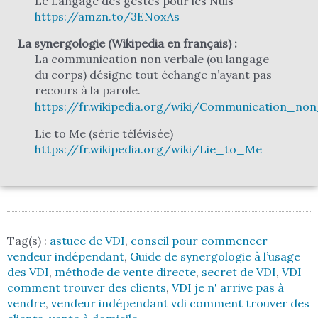
Le Langage des gestes pour les Nuls
https://amzn.to/3ENoxAs
La synergologie (Wikipedia en français) :
La communication non verbale (ou langage
du corps) désigne tout échange n’ayant pas
recours à la parole.
https://fr.wikipedia.org/wiki/Communication_non
Lie to Me (série télévisée)
https://fr.wikipedia.org/wiki/Lie_to_Me
Tag(s) :
astuce de VDI
,
conseil pour commencer
vendeur indépendant
,
Guide de synergologie à l’usage
des VDI
,
méthode de vente directe
,
secret de VDI
,
VDI
comment trouver des clients
,
VDI je n' arrive pas à
vendre
,
vendeur indépendant vdi comment trouver des