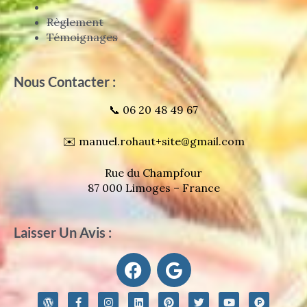
Règlement
Témoignages
Nous Contacter :
📞 06 20 48 49 67
✉️ manuel.rohaut+site@gmail.com
Rue du Champfour
87 000 Limoges – France
Laisser Un Avis :
F
G
a
o
c
o
W
F
I
L
P
T
Y
P