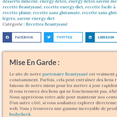
desserts minceur
,
energy detox
,
energy detox saveur m
recette Beautysané
,
recette energy diet
,
recette facile à
recette plaisir
,
recette sans glutamate
,
recette sans glu
légers
,
saveur energy diet
Catégorie :
Recettes Beautysané
FACEBOOK
TWITTER
LINKEDIN
Mise En Garde :
Le site de notre
partenaire Beautysané
est vraiment g
constamment. Parfois, cela peut entraîner des liens r
faisons de notre mieux pour les mettre à jour rapide
Si vous trouvez des liens qui ne fonctionnent pas, n’h
Nous apprécions votre aide pour maintenir nos conte
D’un autre côté, si vous souhaitez explorer directeme
web. Vous y trouverez une gamme incroyable de produ
bodycheck
.