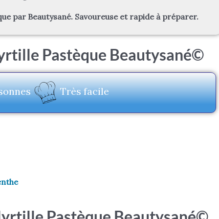
èque par Beautysané. Savoureuse et rapide à préparer.
yrtille Pastèque Beautysané©
sonnes
Très facile
enthe
Myrtille Pastèque Beautysané©