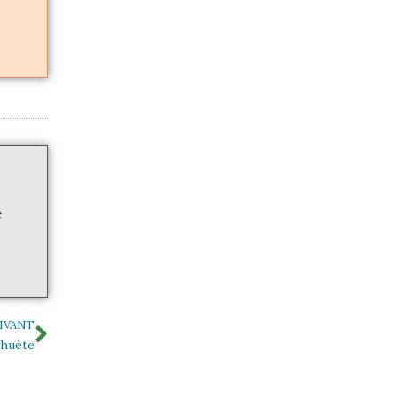
e
Suivant
IVANT
ahuète