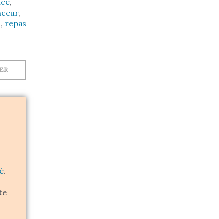
nce
,
nceur
,
s
,
repas
MER
né
.
te