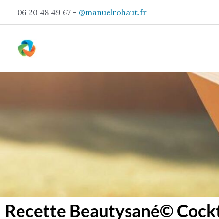
Aller
06 20 48 49 67 -
@manuelrohaut.fr
au
contenu
Recette Beautysané© Cockta