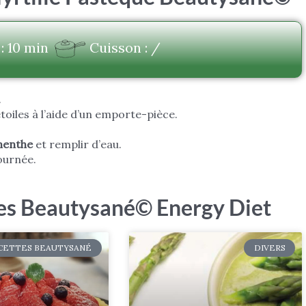
: 10 min
Cuisson : /
.
toiles à l’aide d’un emporte-pièce.
menthe
et remplir d’eau.
ournée.
tes Beautysané© Energy Diet
CETTES BEAUTYSANÉ
DIVERS