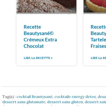
Recette
Recett
Beautysané©
Beaut
Crémeux Extra
Tartel
Chocolat
Fraise
LIRE LA RECETTE »
LIRE LA R
Tag(s) :
cocktail Beautysané
,
cocktaile energy detox
,
dess
dessert sans glutamate
,
dessert sans gluten
,
dessert sa