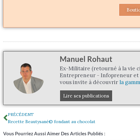
Bouti
Manuel Rohaut
Ex-Militaire (retourné à la vie c
Entrepreneur - Infopreneur et I
vous invite à découvrir
la gamm
Lire ses publications
Précédent
PRÉCÉDENT
Recette Beautysané© fondant au chocolat
Vous Pourriez Aussi Aimer Des Articles Publiés :