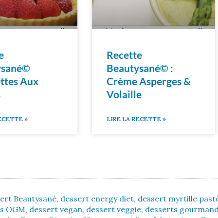
e
Recette
ysané©
Beautysané© :
ettes Aux
Crème Asperges &
s
Volaille
ECETTE »
LIRE LA RECETTE »
ert Beautysané
,
dessert energy diet
,
dessert myrtille pas
ns OGM
,
dessert vegan
,
dessert veggie
,
desserts gourman