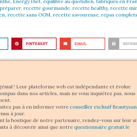
enthe
,
Energy Diet
,
équilibre au quotidien
,
fabriqués en Fra
 préparer
,
recette gourmande
,
recette healthy
,
recette mi
ten
,
recette sans OGM
,
recette savoureuse
,
repas complet
PINTEREST
EMAIL
IMPRI
énial ! Leur plateforme web est indépendante et évolue
ompus dans nos articles, mais ne vous inquiétez pas, nous
ment.
ésitez pas à en informer votre
conseiller exclusif Beautysa
nus à jour.
nt la boutique de notre partenaire, rendez-vous sur leur si
its à découvrir ainsi que notre
questionnaire gratuit le