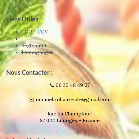
Liens Utiles
CGU
–
CGV
Règlement
Témoignages
Nous Contacter :
📞 06 20 48 49 67
✉️ manuel.rohaut+site@gmail.com
Rue du Champfour
87 000 Limoges – France