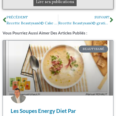
Lire ses publications
Précédent
S
PRÉCÉDENT
SUIVANT
Recette Beautysané© Cake banane fruits secs
Recette Beautysané© gratin aux courgettes du jardin
Vous Pourriez Aussi Aimer Des Articles Publiés :
BEAUTYSANÉ
Les Soupes Energy Diet Par