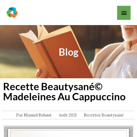
Aller
Men
au
contenu
princ
Blog
Recette Beautysané©
Madeleines Au Cappuccino
Par
Manuel Rohaut
Août 2021
Recettes Beautysané