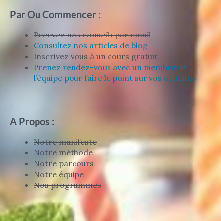
Par Ou Commencer :
Recevez nos conseils par email
Consultez nos articles de blog
Inscrivez vous à un cours gratuit
Prenez rendez-vous avec un membre de
l’équipe pour faire le point sur vos attentes
A Propos :
Notre manifeste
Notre méthode
Notre parcours
Notre équipe
Nos programmes