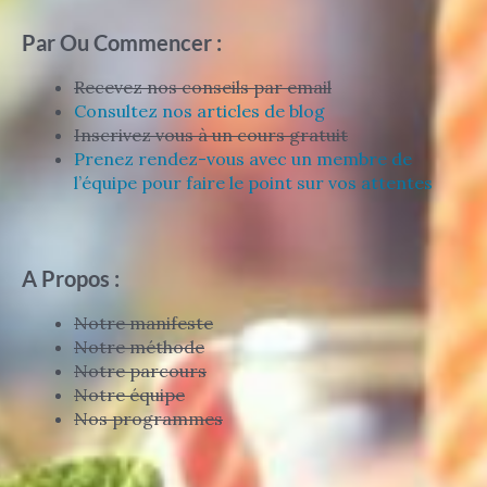
Par Ou Commencer :
Recevez nos conseils par email
Consultez nos articles de blog
Inscrivez vous à un cours gratuit
Prenez rendez-vous avec un membre de
l’équipe pour faire le point sur vos attentes
A Propos :
Notre manifeste
Notre méthode
Notre parcours
Notre équipe
Nos programmes