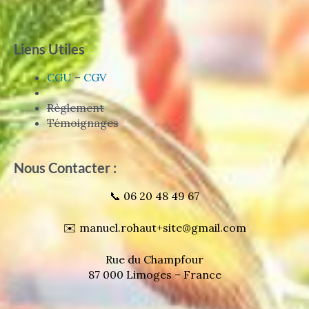
Liens Utiles
CGU
–
CGV
Règlement
Témoignages
Nous Contacter :
📞 06 20 48 49 67
✉️ manuel.rohaut+site@gmail.com
Rue du Champfour
87 000 Limoges – France