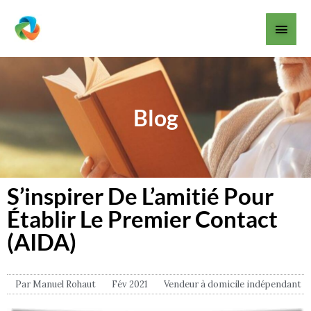
Aller
Men
au
contenu
princ
Blog
S’inspirer De L’amitié Pour
Établir Le Premier Contact
(AIDA)
Par
Manuel Rohaut
Fév 2021
Vendeur à domicile indépendant