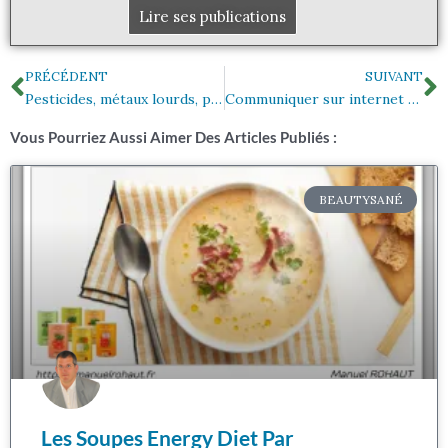
Lire ses publications
Précédent
S
PRÉCÉDENT
SUIVANT
Pesticides, métaux lourds, perturbateurs endocriniens
Communiquer sur internet quand on est VDI, mode d’emploi
Vous Pourriez Aussi Aimer Des Articles Publiés :
BEAUTYSANÉ
Les Soupes Energy Diet Par