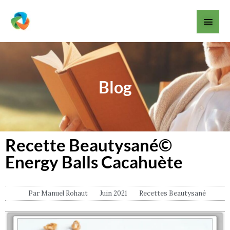
Aller
Men
au
contenu
princ
Blog
Recette Beautysané©
Energy Balls Cacahuète
Par
Manuel Rohaut
Juin 2021
Recettes Beautysané